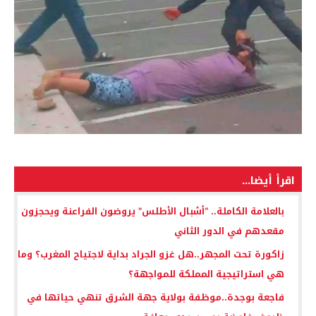
اقرأ أيضا...
بالعلامة الكاملة.. “أشبال الأطلس” يروضون الفراعنة ويحجزون
مقعدهم في الدور الثاني
زاكورة تحت المجهر..هل غزو الجراد بداية لاجتياح المغرب؟ وما
هي استراتيجية المملكة للمواجهة؟
فاجعة بوجدة..موظفة بولاية جهة الشرق تنهي حياتها في