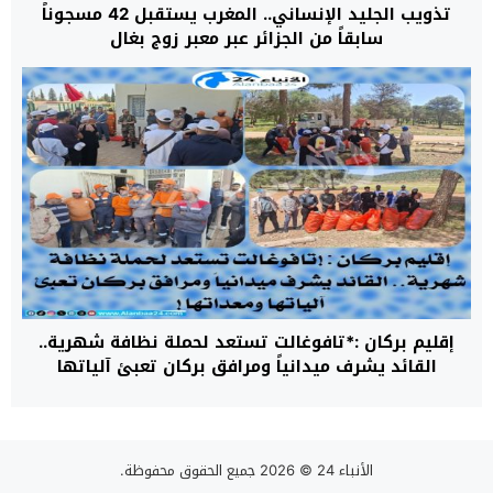
تذويب الجليد الإنساني.. المغرب يستقبل 42 مسجوناً
سابقاً من الجزائر عبر معبر زوج بغال
إقليم بركان :*تافوغالت تستعد لحملة نظافة شهرية..
القائد يشرف ميدانياً ومرافق بركان تعبئ آلياتها
ومعداتها*
الأنباء 24
© 2026 جميع الحقوق محفوظة.