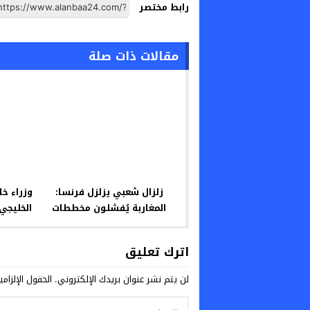
رابط مختصر
مقالات ذات صلة
زلزال شعبي يزلزل فرنسا:
وزراء خ
المغاربة يُفشلون مخططات
الخليجي
البوليساريو ويُلقنون داعميهم
درساً قاسياً!
اترك تعليق
لن يتم نشر عنوان بريدك الإلكتروني.
الحقول الإلزامي