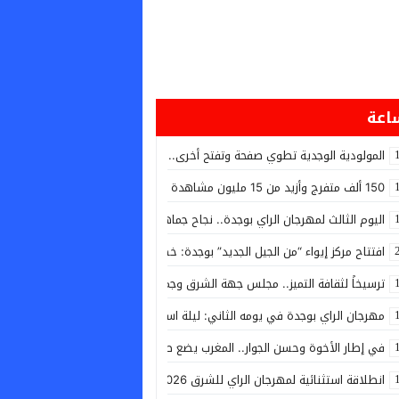
المولودية الوجدية تطوي صفحة وتفتح أخرى.. استقالة الرئيس وانتخاب قيادة جدي
150 ألف متفرج وأزيد من 15 مليون مشاهدة رقمية… مهرجان الراي للشرق يسدل الستار على دورة استثنائية
اليوم الثالث لمهرجان الراي بوجدة.. نجاح جماهيري باهر وأجواء إنسانية ومحلية اس
افتتاح مركز إيواء “من الجيل الجديد” بوجدة: خطوة حاسمة للحد من ظاهرة الكلا
​ترسيخاً لثقافة التميز.. مجلس جهة الشرق وجمعية النواة يكافئان نجاحات أبناء ا
مهرجان الراي بوجدة في يومه الثاني: ليلة استثنائية تشعلها أعمدة الغناء وتف
في إطار الأخوة وحسن الجوار.. المغرب يضع طائرتين من طراز “كنادير” رهن إشارة ا
انطلاقة استثنائية لمهرجان الراي للشرق 2026 بوجدة: أكثر من 25 ألف متفرج يُدشّنون أولى السهرات بحضور والي جهة الشرق