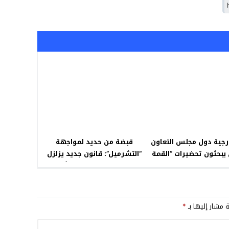
ارجية دول مجلس التعاون
قبضة من حديد لمواجهة
 يبحثون تحضيرات “القمة
“التشرميل”: قانون جديد يزلزل
42” في الرياض
عرش الجريمة و تحية للأبطال
الامن
ة مشار إليها بـ
*