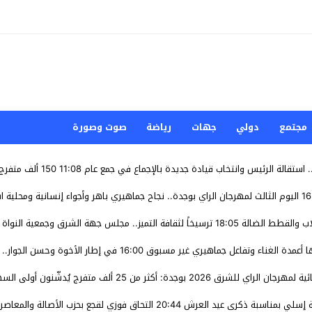
مجتمع
دولي
جهات
رياضة
صوت وصورة
استقالة الرئيس وانتخاب قيادة جديدة بالإجماع في جمع عام
11:08
16
اليوم الثالث لمهرجان الراي بوجدة.. نجاح جماهيري باهر وأجواء إنسانية ومحلية ا
اب والقطط الضالة
18:05
​ترسيخاً لثقافة التميز.. مجلس جهة الشرق وجمعية النواة 
ها أعمدة الغناء وتفاعل جماهيري غير مسبوق
16:00
في إطار الأخوة وحسن الجوار.. 
2 بوجدة: أكثر من 25 ألف متفرج يُدشّنون أولى السهرات بحضور والي جهة الشرق
اعة إسلي بمناسبة ذكرى عيد العرش
20:44
التحاق فوزي لقجع بحزب الأصالة والمعاصر