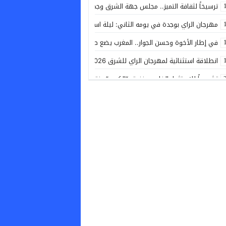
​ترسيخاً لثقافة التميز.. مجلس جهة الشرق وجمعية النواة يكافئان نجاحات أبناء ا
مهرجان الراي بوجدة في يومه الثاني: ليلة استثنائية تشعلها أعمدة الغناء وتف
في إطار الأخوة وحسن الجوار.. المغرب يضع طائرتين من طراز “كنادير” رهن إشارة ا
انطلاقة استثنائية لمهرجان الراي للشرق 2026 بوجدة: أكثر من 25 ألف متفرج يُدشّنون أولى السهرات بحضور والي جهة الشرق
تشجيعاً للاستثمار الخاص.. فندق “الكريم” يفتح أبوابه بجماعة إسلي بمناسبة ذكر
التحاق فوزي لقجع بحزب الأصالة والمعاصرة: خلط لأوراق المشهد السياسي قبل انتخاب
​رمز الكرة العالمية في “كيس بلاستيك”.. لقطة تكسر البروتوكول وتشعل منصات 
​حادثة سير مروعة بطريق السعيدية ترسل ثلاثة أشخاص للمستشفى
الماتادور يتربع على عرش العالم.. إسبانيا تهزم الأرجنتين وتتوج بمونديال 2026
الزاكي مدرباً جديداً للمنتخب الأردني خلفاً لجمال سلامي
ابن وجدة الفنان يونس ميلودي يحتفي بذاكرة المنطقة في معرض “الفن والراي”