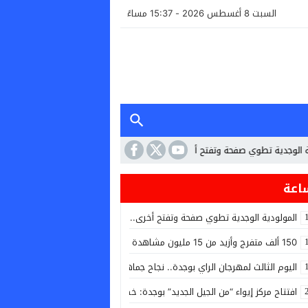
السبت 8 أغسطس 2026 - 15:37 مساءً
تطوي صفحة وتفتح أخرى.. استقالة الرئيس وانتخاب قيادة جديدة بالإجماع في جمع ع
المولودية الوجدية تطوي صفحة وتفتح أخرى.. استقالة الرئيس وانتخاب قيادة جدي
150 ألف متفرج وأزيد من 15 مليون مشاهدة رقمية… مهرجان الراي للشرق يسدل الستار على دورة استثنائية
اليوم الثالث لمهرجان الراي بوجدة.. نجاح جماهيري باهر وأجواء إنسانية ومحلية اس
افتتاح مركز إيواء “من الجيل الجديد” بوجدة: خطوة حاسمة للحد من ظاهرة الكلا