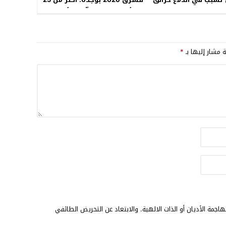
الدردارة
ألف متفرج يُدشّنون أولى
السهرات بحضور والي جهة
الشرق
ة مشار إليها بـ
*
جمة الأديان أو الذات الالهية. والابتعاد عن التحريض الطائفي