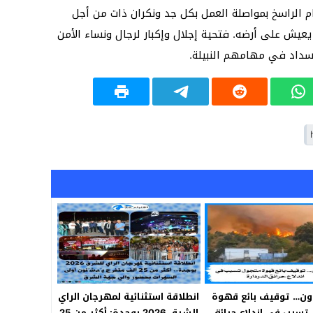
ام الراسخ بمواصلة العمل بكل جد ونكران ذات من أجل
يش على أرضه. فتحية إجلال وإكبار لرجال ونساء الأمن
سداد في مهامهم النبيلة.
ن… توقيف بائع قهوة
انطلاقة استثنائية لمهرجان الراي
تسبب في اندلاع حرائق
للشرق 2026 بوجدة: أكثر من 25