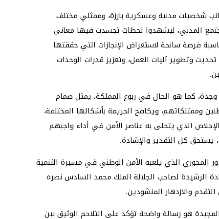
نب شخصيات مدنية وعسكرية بارزة، وممثلي مختلف
لمجتمع المدني، ليشهدوا لحظات تجسدت فيها معاني
مناسبة فرصة سانحة لاستعراض الإنجازات التي حققتها
تحديث وتطوير آليات العمل، وتعزيز قدرات الوحدات
ن.
وطني في وجدة، كما هو الحال في ربوع المملكة، يمثل صمام
ين وممتلكاتهم، ويكافح الجريمة بأشكالها المختلفة،
لإخلاص الذي يتحلى به عناصر الأمن في أداء واجبهم
 يستحق كل التقدير والإشادة.
ر المحوري الذي يلعبه الأمن الوطني في مسيرة التنمية
دة الرشيدة لصاحب الجلالة الملك محمد السادس نصره
التقدم والازدهار المنشودين.
لمجيدة هو رسالة واضحة تؤكد على التلاحم الوثيق بين