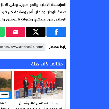
المؤسسة الأمنية والمواطنين، وعلى الالتز
خدمة الوطن وضمان أمن وسلامة كل فرد يع
الوطني في عيدهم، ودعوات بالتوفيق وال
رابط مختصر
مقالات ذات صلة
وجدة تستقبل “هيرشمان
شفشاو
أوتوموتيف”: افتتاح مصنع ضخم
متجول 