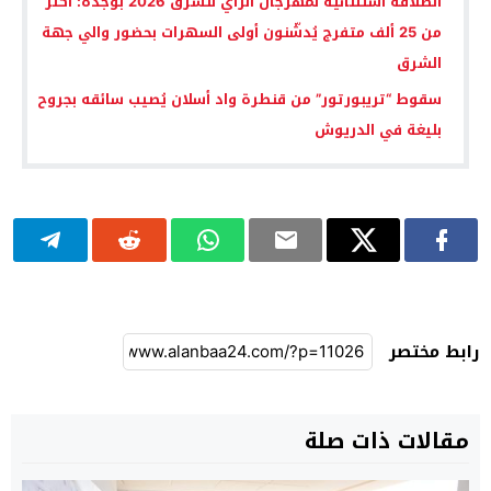
انطلاقة استثنائية لمهرجان الراي للشرق 2026 بوجدة: أكثر
من 25 ألف متفرج يُدشّنون أولى السهرات بحضور والي جهة
الشرق
سقوط “تريبورتور” من قنطرة واد أسلان يُصيب سائقه بجروح
بليغة في الدريوش
رابط مختصر
مقالات ذات صلة