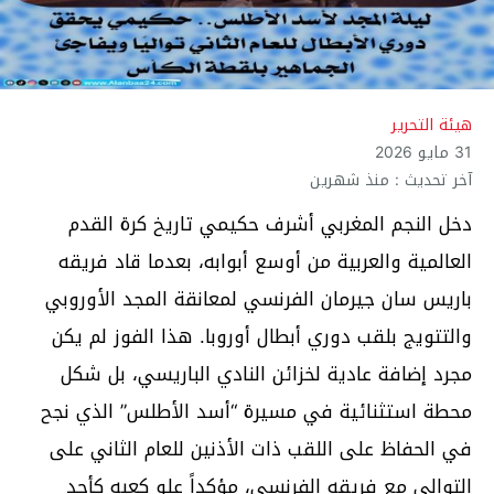
هيئة التحرير
31 مايو 2026
آخر تحديث : منذ شهرين
دخل النجم المغربي أشرف حكيمي تاريخ كرة القدم
العالمية والعربية من أوسع أبوابه، بعدما قاد فريقه
باريس سان جيرمان الفرنسي لمعانقة المجد الأوروبي
والتتويج بلقب دوري أبطال أوروبا. هذا الفوز لم يكن
مجرد إضافة عادية لخزائن النادي الباريسي، بل شكل
محطة استثنائية في مسيرة “أسد الأطلس” الذي نجح
في الحفاظ على اللقب ذات الأذنين للعام الثاني على
التوالي مع فريقه الفرنسي، مؤكداً علو كعبه كأحد