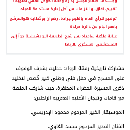
وجـــــــــدة..اجتماع مجلس إدارة وكالة الحوض المائي لملوية :
تقييم، آفاق، و التزامات من أجل إدارة مستدامة للمياه
توضيح للرأي العام بإقليم جرادة: رضوان بوگطاية هوالمرشح
باسم البام عن دائرة جرادة
عناية ملكية سامية: نقل شيخ الطريقة البودشيشية جواً إلى
المستشفى العسكري بالرباط
مشاركة تاريخية رفقة الرواد: حظيت بشرف الوقوف
على المسرح في حفل فني وطني كبير خُصص لتخليد
ذكرى المسيرة الخضراء المظفرة، حيث شاركت المنصة
مع قامات وتيجان الأغنية المغربية الراحلين:
الموسيقار الكبير المرحوم محمود الإدريسي.
الفنان القدير المرحوم محمد الغاوي.